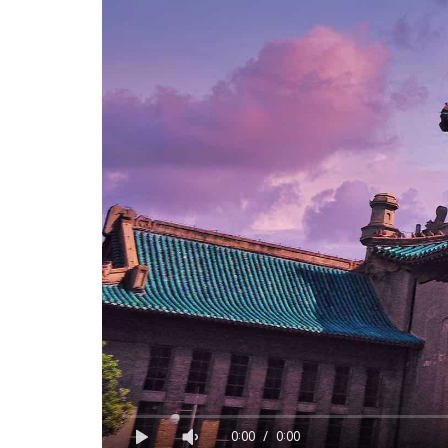
0:00
/
0:00