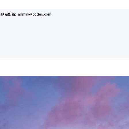
箱: admin@icodeq.com